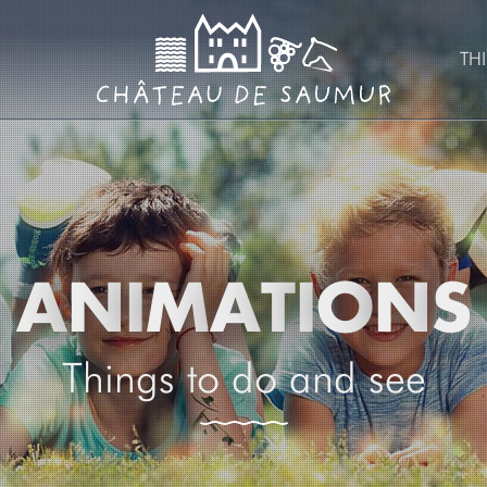
TH
A
N
I
M
A
T
I
O
N
S
Things to do and see