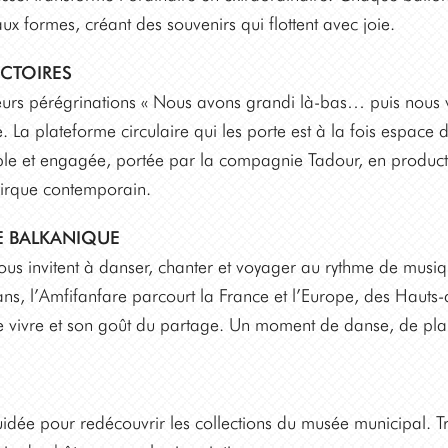
aux formes, créant des souvenirs qui flottent avec joie.
ECTOIRES
rs pérégrinations « Nous avons grandi là-bas… puis nous viv
lle. La plateforme circulaire qui les porte est à la fois espac
ble et engagée, portée par la compagnie Tadour, en producti
 cirque contemporain.
E BALKANIQUE
vous invitent à danser, chanter et voyager au rythme de musiq
ns, l’Amfifanfare parcourt la France et l’Europe, des Hauts
e vivre et son goût du partage. Un moment de danse, de plais
uidée pour redécouvrir les collections du musée municipal. T