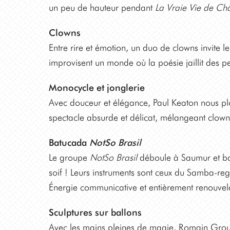
un peu de hauteur pendant
La Vraie Vie de Ch
Clowns
Entre rire et émotion, un duo de clowns invite le
improvisent un monde où la poésie jaillit des pe
Monocycle et jonglerie
Avec douceur et élégance, Paul Keaton nous pl
spectacle absurde et délicat, mélangeant clown,
Batucada
NotSo Brasil
Le groupe
NotSo Brasil
déboule à Saumur et bat 
soif ! Leurs instruments sont ceux du Samba-regga
Énergie communicative et entièrement renouvel
Sculptures sur ballons
Avec les mains pleines de magie, Romain Grous