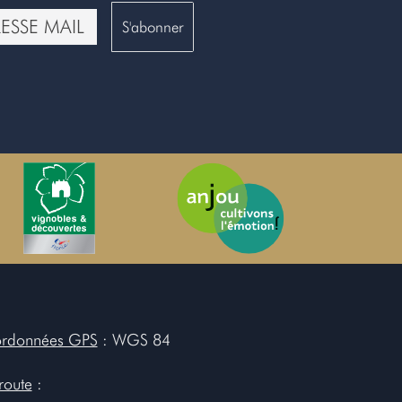
rdonnées GPS
: WGS 84
route
: