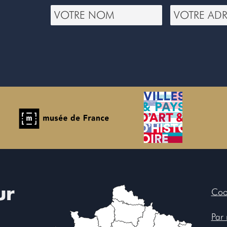
ur
Coo
Par 