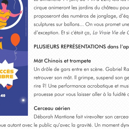
cirque animeront les jardins du château pour l
proposeront des numéros de jonglage, d’équi
sculptures sur ballons... On vous promet une 
d’exception. Et si c'était ça,
La
Vraie Vie de 
PLUSIEURS REPRÉSENTATIONS dans l’ap
Mât Chinois et trompete
Un drôle de gars entre en scène. Gabriel Ra
retrouver son mât. Il grimpe, suspend son ges
rire ?! Une performance acrobatique et musi
prouesse pour vous laisser aller à la fuidit
Cerceau aérien
Déborah Mantione fait virevolter son cercea
 joue autant avec le public qu’avec la gravité. Un moment dyn