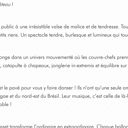
âteau
!
 public à une irrésistible valse de malice et de tendresse. Tour
tits riens. Un spectacle tendre, burlesque et lumineux qui to
onge dans un univers mouvementé où les couvre-chefs prenne
 catapulte à chapeaux, jonglerie in-extremis et équilibre su
le pavé pour vous y faire danser ! Ils n’ont qu’une seule am
e et du nord-est du Brésil. Leur musique, c’est celle de là-ba
able !
set transforme l’ordinaire en extraordinaire. Chaque ballo