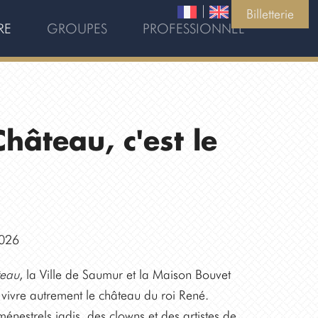
|
Billetterie
RE
GROUPES
PROFESSIONNEL
hâteau, c'est le
2026
teau
, la Ville de Saumur et la Maison Bouvet
vivre autrement le château du roi René.
énestrels jadis, des clowns et des artistes de