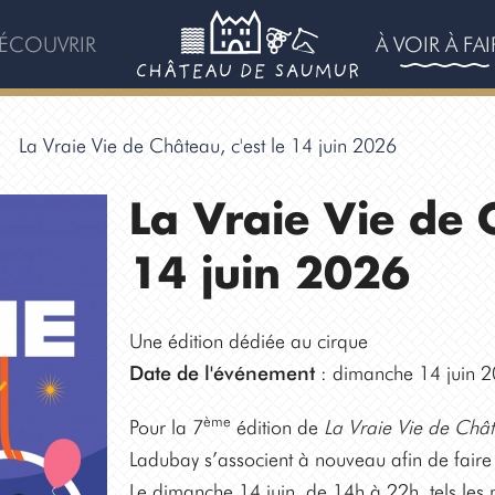
ÉCOUVRIR
À VOIR À FAI
La Vraie Vie de Château, c'est le 14 juin 2026
La Vraie Vie de C
14 juin 2026
Une édition dédiée au cirque
Date de l'événement
: dimanche 14 juin 
ème
Pour la 7
édition de
La Vraie Vie de Châ
Ladubay s’associent à nouveau afin de faire 
Le dimanche 14 juin, de 14h à 22h, tels les m