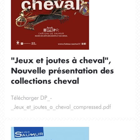
"Jeux et joutes à cheval",
Nouvelle présentation des
collections cheval
Télécharger DP_-
_Jeux_et_joutes_a_cheval_compressed.pdf