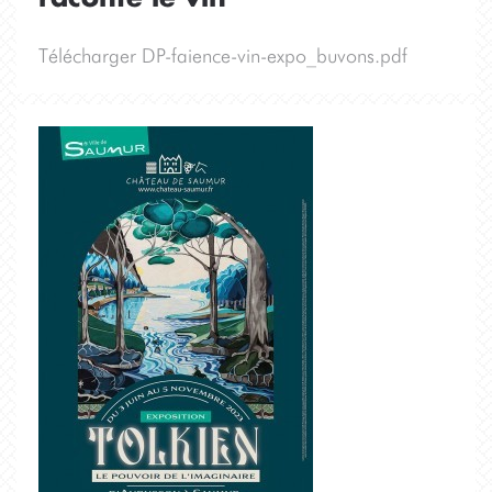
Télécharger DP-faience-vin-expo_buvons.pdf